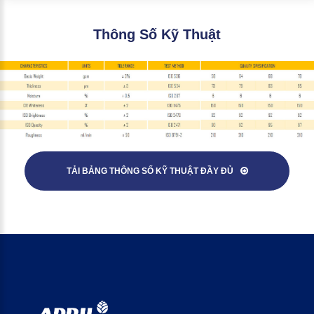
Thông
Số
Kỹ
Thuật
TẢI BẢNG THÔNG SỐ KỸ THUẬT ĐẦY ĐỦ